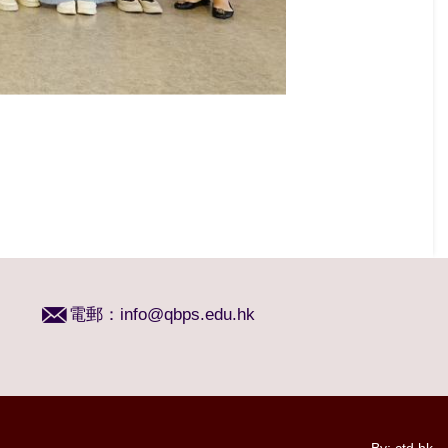
電郵：
info@qbps.edu.hk
By: ctd.hk