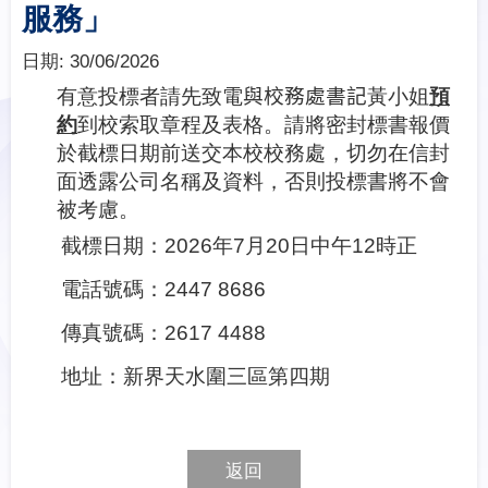
服務」
日期:
30/06/2026
有意投標者請先致電
與校務處書記
黃小姐
預
約
到校索取章程及表格。請將密封標書報價
於截標日期前送交本校校務處，切勿在信封
面透露公司名稱及資料，否則投標書將不會
被考慮。
截標日期：
2026
年
7
月
20
日中午
12
時正
電話號碼：
2447 8686
傳真號碼：
2617 4488
地址：新界天水圍三區第四期
返回