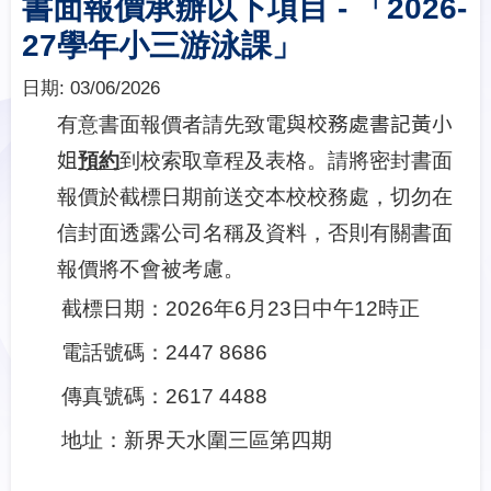
書面報價承辦以下項目 - 「2026-
27學年小三游泳課」
日期:
03/06/2026
有意書面報價者請先致電
與校務處書記黃小
姐
預約
到校索取章程及表格。請將密封書面
報價於截標日期前送交本校校務處，切勿在
信封面透露公司名稱及資料，否則有關書面
報價將不會被考慮。
截標日期：
2026
年
6
月
23
日
中
午
12
時正
電話號碼：
2447 8686
傳真號碼：
2617 4488
地址：新界天水圍三區第四期