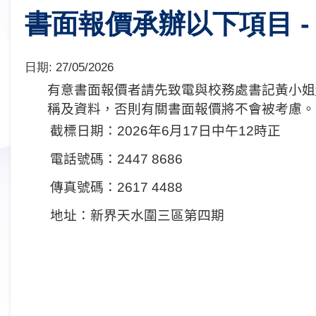
書面報價承辦以下項目 - 
日期:
27/05/2026
有意書面報價者請先致電
與校務處書記黃小姐
稱及資料，否則有關書面報價將不會被考慮。
截標日期：
2026
年
6
月
17
日
中
午
12
時正
電話號碼：
2447 8686
傳真號碼：
2617 4488
地址：新界天水圍三區第四期