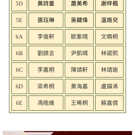
5D
黃詩童
蕭美希
謝梓楓
5E
張珏琳
吳鍵烽
溫烙兒
6A
李俊
軒
歐紫晴
文曉桐
6B
劉鎂言
尹凱晴
林諾熙
6C
李嘉桐
陳靖軒
林靖瑜
6D
梁希桐
黃海嘉
盧鎮浠
6E
馮皓維
王晞桐
蘇嘉倩