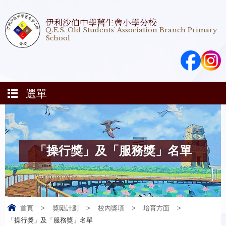
伊利沙伯中學舊生會小學分校
Q.E.S. Old Students' Association Branch Primary
School
選單
「操行獎」及「服務獎」名單
首頁
>
獎勵計劃
>
校內獎項
>
培育方面
>
「操行獎」及「服務獎」名單