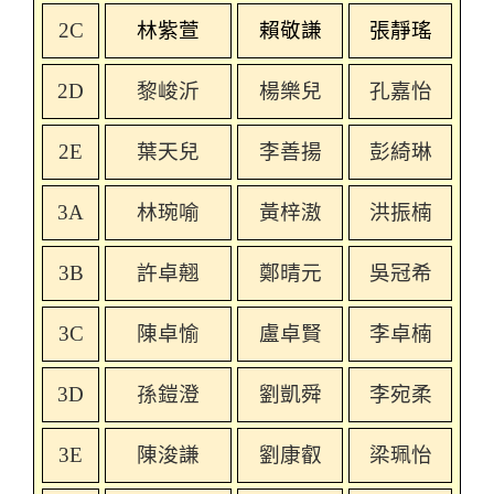
2C
林紫萱
賴敬謙
張靜瑤
2D
黎峻沂
楊樂兒
孔嘉怡
2E
葉天兒
李善揚
彭綺琳
3A
林琬喻
黃梓滶
洪振楠
3B
許卓翹
鄭晴元
吳冠
希
3C
陳卓愉
盧卓賢
李卓楠
3D
孫鎧澄
劉凱舜
李宛柔
3E
陳浚謙
劉康叡
梁珮怡