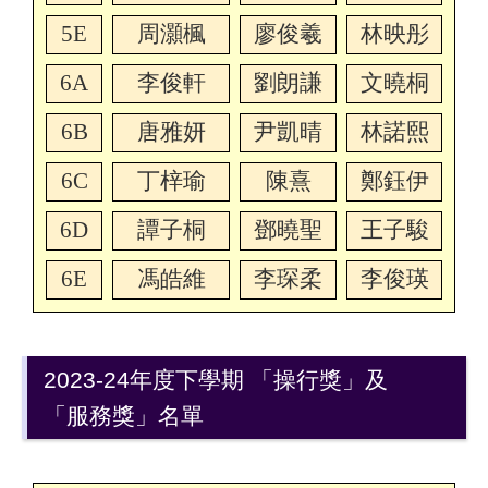
5E
周灝楓
廖俊羲
林映彤
6A
李俊軒
劉朗謙
文曉桐
6B
唐雅妍
尹凱晴
林諾熙
6C
丁梓瑜
陳熹
鄭鈺伊
6D
譚子桐
鄧曉聖
王子駿
6E
馮皓維
李琛柔
李俊瑛
2023-24年度下學期 「操行獎」及
「服務獎」名單