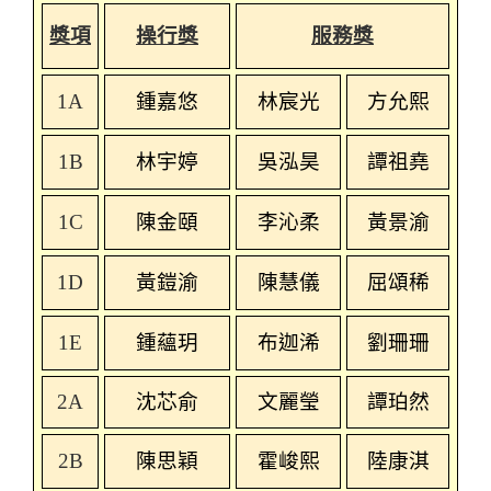
獎項
操行獎
服務獎
1A
鍾嘉悠
林宸光
方允熙
1B
林宇婷
吳泓昊
譚祖堯
1C
陳金頤
李沁柔
黃景渝
1D
黃鎧渝
陳慧儀
屈頌稀
1E
鍾蘊玥
布迦浠
劉珊珊
2A
沈芯俞
文麗瑩
譚珀然
2B
陳思穎
霍峻熙
陸康淇