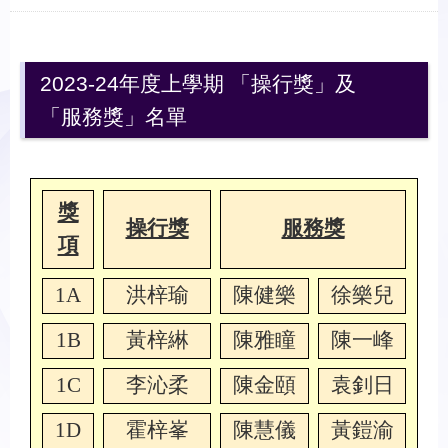
2023-24年度上學期 「操行獎」及
「服務獎」名單
獎
操行獎
服務獎
項
1A
洪梓瑜
陳健樂
徐樂兒
1B
黃梓綝
陳雅瞳
陳一峰
1C
李沁柔
陳金頤
袁釗日
1D
霍梓峯
陳慧儀
黃鎧渝