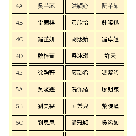
4A
吳芊蕊
洪穎心
阮芊茹
4B
雷茜棋
黃欣怡
鍾曉迅
4C
羅芷妍
胡熙婧
羅卓翹
4D
魏梓萱
梁冰琋
許天
4E
徐韵軒
廖韻希
馮紫晞
5A
吳浚鏗
冼佩儀
廖朗謙
5B
劉昊霖
陳樂兒
黎曉瞳
5C
劉思思
潘雅穎
吳浠銣