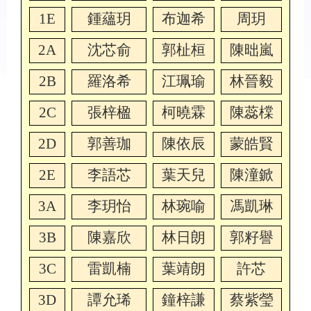
1E
鍾蘊玥
布迦希
周玥
2A
沈芯俞
郭杫桓
陳昢嵐
2B
羅洛希
江珮瑜
林晉毅
2C
張梓楹
柯曉霖
陳蕊橖
2D
郭善珈
陳依辰
蒙皓賢
2E
李語芯
葉天兒
陳潼鍁
3A
李玥怡
林琬喻
馮凱琳
3B
陳嘉欣
林日朗
郭籽譽
3C
雷凱楠
葉靖朗
許芯
3D
譚允琋
鐘梓謙
蔡紫瑩