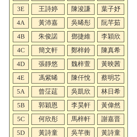
3E
王詩婷
陳浚謙
葉子妤
4A
黃沛嘉
吳晞彤
阮芊茹
4B
朱俊諾
鄧捷維
李穎欣
4C
簡文軒
鄭梓鈴
陳真希
4D
張靜悠
魏梓萱
黃映茜
4E
馮紫晞
陳仟悅
蔡明芯
5A
曾
鿊
莚
吳凱欣
林日希
5B
郭穎恩
李昊軒
黃偉然
5C
何欣彤
馬梓軒
謝嘉晋
5D
黃詩童
吳芊衡
黃詩童