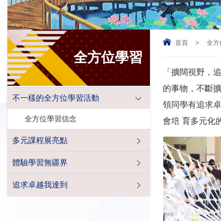
首頁
>
全方
全方位學習
「擴闊視野，追
的事物，不斷擴
不一樣的全方位學習活動
領同學有追求卓
全方位學習信念
會培 育多元化
多元課程展亮點
體驗學習無疆界
追求卓越我達到