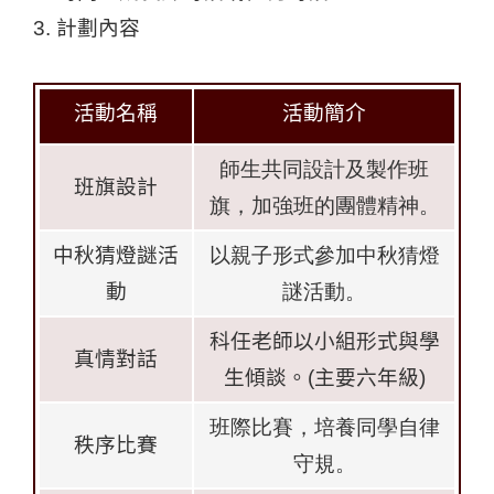
3.
計劃內容
活動名稱
活動簡介
師生共同設計及製作班
班旗設計
旗，加強班的團體精神。
中秋猜燈謎活
以親子形式參加中秋猜燈
動
謎活動。
科任老師以小組形式與學
真情對話
生傾談。
(
主要六年級
)
班際比賽，培養同學自律
秩序比賽
守規。