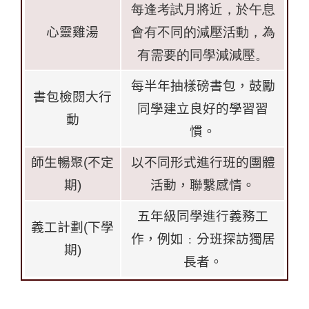
每逢考試月將近，於午息
心靈雞湯
會有不同的減壓活動，為
有需要的同學減減壓。
每半年抽樣磅書包，鼓勵
書包檢閱大行
同學建立良好的學習習
動
慣。
師生暢聚
(
不定
以不同形式進行班的團體
期
)
活動，聯繫感情。
五年級同學進行義務工
義工計劃
(
下學
作，例如﹕分班探訪獨居
期
)
長者。