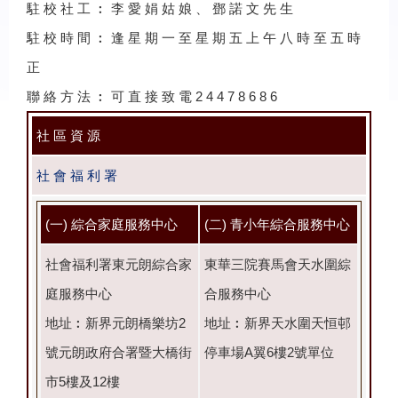
駐 校 社 工 ︰ 李 愛 娟 姑 娘 、 鄧 諾 文 先 生
駐 校 時 間 ︰ 逢 星 期 一 至 星 期 五 上 午 八 時 至 五 時
正
聯 絡 方 法 ︰ 可 直 接 致 電 2 4 4 7 8 6 8 6
社 區 資 源
社 會 福 利 署
(一) 綜合家庭服務中心
(二) 青小年綜合服務中心
社會福利署東元朗綜合家
東華三院賽馬會天水圍綜
庭服務中心
合服務中心
地址︰新界元朗橋樂坊2
地址︰新界天水圍天恒邨
號元朗政府合署暨大橋街
停車場A翼6樓2號單位
市5樓及12樓