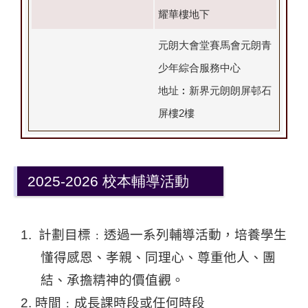
耀華樓地下
元朗大會堂賽馬會元朗青
少年綜合服務中心
地址︰新界元朗朗屏邨石
屏樓2樓
2025-2026 校本輔導活動
1.
計劃目標﹕透過一系列輔導活動，培養學生
懂得感恩、孝親、
同理心、尊重他人、團
結、承擔精神
的價值觀。
2.
時間﹕成長課時段或任何時段