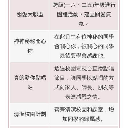
跨級
(
一六、二五
)
年級進行
關愛大聯盟
團體活動，建立關愛氣
氛。
在此月中有位神秘的同學
神神秘秘關心
會關心你，被關心的同學
你
最後要學會感謝他。
透過校園電視台直播點唱
真的愛你點唱
節目，讓同學以點唱的方
站
式向家人、師長、朋友等
表達感恩之情。
齊齊清潔校園和課室，增
清潔校園計劃
加同學的歸屬感。