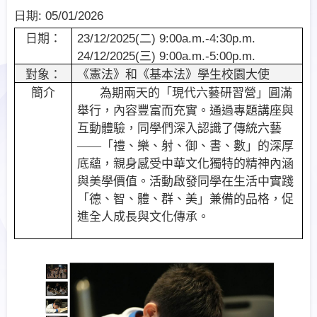
日期:
05/01/2026
日期：
23/12/2025(
二
) 9:00a.m.-4:30p.m.
24/12/2025(
三
) 9:00a.m.-5:00p.m.
對象：
《憲法》和《基本法》學生校園大使
簡介
為期兩天的「現代六藝研習營」圓滿
舉行，內容豐富而充實。通過專題講座與
互動體驗，同學們深入認識了傳統六藝
——「禮、樂、射、御、書、數」的深厚
底蘊，親身感受中華文化獨特的精神內涵
與美學價值。活動啟發同學在生活中實踐
「德、智、體、群、美」兼備的品格，促
進全人成長與文化傳承。