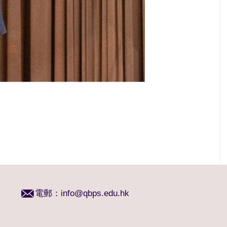
電郵：
info@qbps.edu.hk