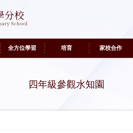
學分校
imary School
全方位學習
培育
家校合作
四年級參觀水知園