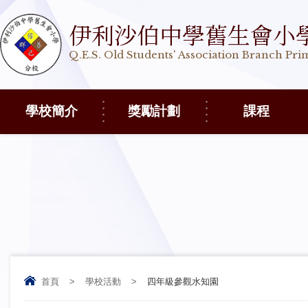
伊利沙伯中學舊生會小
Q.E.S. Old Students' Association Branch Pr
學校簡介
獎勵計劃
課程
首頁
>
學校活動
>
四年級參觀水知園