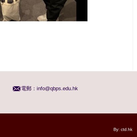
電郵：
info@qbps.edu.hk
By: ctd.hk