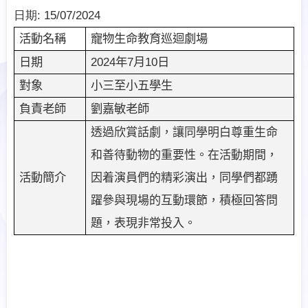
日期:
15/07/2024
寵物生命教育巡迴劇場
活動名稱
2024
年
7
月
10
日
日期
小三至小五學生
對象
劉嘉敏老師
負責老師
透過欣賞話劇，讓同學明白尊重生命
和善待動物的重要性。在活動期間，
活動簡介
因着演員們的精彩演出，同學們都踴
躍參與現場的互動環節，積極回答問
題，表現非常投入。