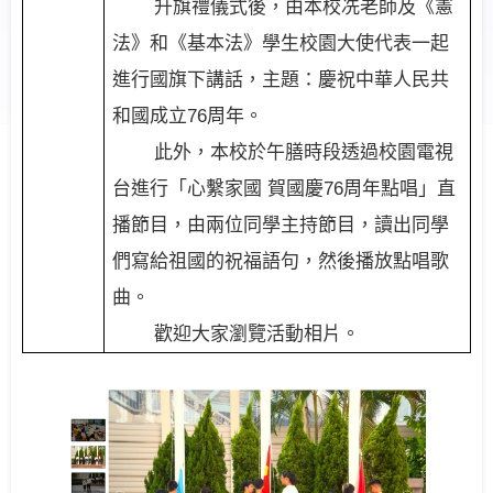
升旗禮儀式後，由本校冼老師及《憲
法》和《基本法》學生校園大使代表一起
進行國旗下講話，主題：慶祝中華人民共
和國成立
76
周年。
此外，本校於午膳時段透過校園電視
台進行「心繫家國
賀國慶
76
周年點唱」直
播節目，由兩位同學主持節目，讀出同學
們寫給祖國的祝福語句，然後播放點唱歌
曲。
歡迎大家瀏覽活動相片。