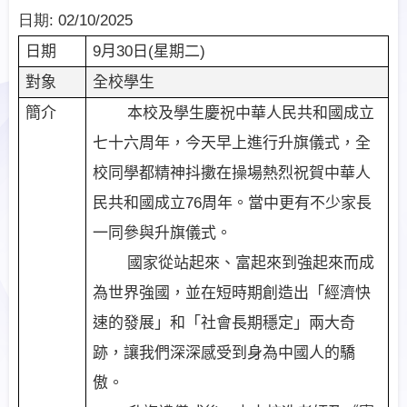
日期:
02/10/2025
日期
9
月
30
日
(
星期二
)
對象
全校學生
簡介
本校及學生慶祝中華人民共和國成立
七十六周年，今天早上進行升旗儀式，全
校同學都精神抖擻在操場熱烈祝賀中華人
民共和國成立
76
周年。當中更有不少家長
一同參與升旗儀式。
國家從站起來、富起來到強起來而成
為世界強國，並在短時期創造出「經濟快
速的發展」和「社會長期穩定」兩大奇
跡，讓我們深深感受到身為中國人的驕
傲。