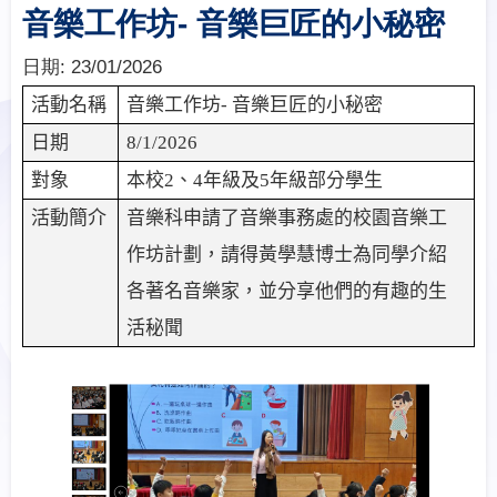
音樂工作坊- 音樂巨匠的小秘密
日期:
23/01/2026
活動名稱
音樂工作坊
-
音樂巨匠的小秘密
日期
8/1/2026
對象
本校
2
、
4
年級及
5
年級部分學生
活動簡介
音樂科申請了音樂事務處的校園音樂工
作坊計劃，請得黃學慧博士為同學介紹
各著名音樂家，並分享他們的有趣的生
活秘聞