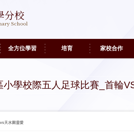
學分校
imary School
全方位學習
培育
家校合作
元朗區小學校際五人足球比賽_首輪V
輪vs天水圍靈愛