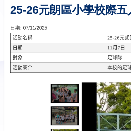
25-26元朗區小學校際
日期:
07/11/2025
活動名稱
25-26
元朗
日期
11
月
7
日
對象
足球隊
活動簡介
本校的足