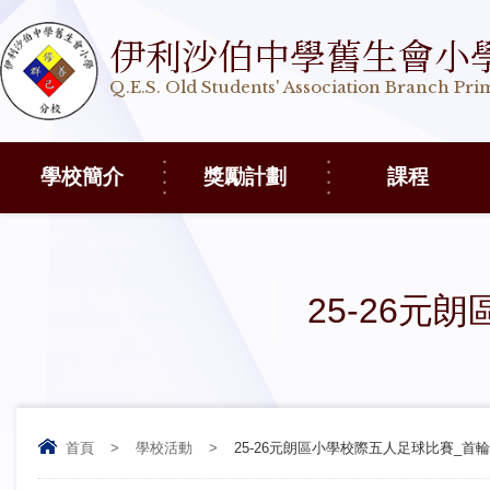
伊利沙伯中學舊生會小
Q.E.S. Old Students' Association Branch Pr
學校簡介
獎勵計劃
課程
25-26
首頁
>
學校活動
>
25-26元朗區小學校際五人足球比賽_首