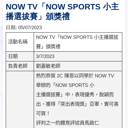
NOW TV「NOW SPORTS 小主
播選拔賽」頒獎禮
日期:
05/07/2023
NOW TV
「
NOW SPORTS
小主播選拔
活動名稱
賽」頒獎禮
3/7/2023
日期
劉嘉敏老師
負責老師
熱烈恭賀
2C
陳恩以同學於
NOW TV
舉辦的「
NOW SPORTS
小
主播選拔賽」中，表現優秀，脫穎而
出，獲得「突出表現獎」亞軍，實可喜
可賀！
評判之一的體育評述員馬啟仁