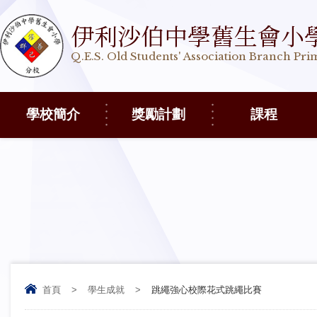
伊利沙伯中學舊生會小
Q.E.S. Old Students' Association Branch Pr
學校簡介
獎勵計劃
課程
首頁
>
學生成就
>
跳繩強心校際花式跳繩比賽