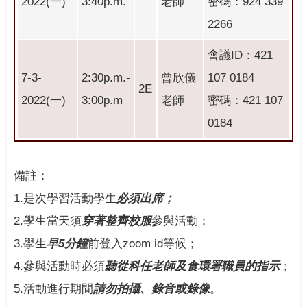
2022(一)
3:40p.m.
老師
密碼：924 339
2266
會議ID：421
7-3-
2:30p.m.-
曾欣儀
107 0184
2E
2022(一)
3:00p.m
老師
密碼：421 107
0184
備註：
1.是次學習活動學生
必須出席；
2.學生當天須
穿著整齊校服
參與活動；
3.學生
早5分鐘
前登入zoom id等候；
4.參與活動時必須
聽從科任老師及食環署職員的指示
；
5.活動進行期間
請勿拍攝、錄音或錄像
。