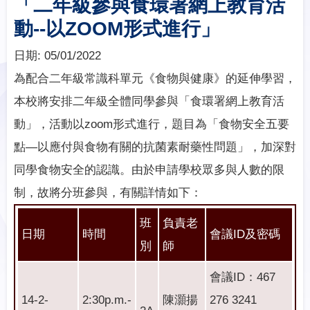
「二年級參與食環署網上教育活
動--以ZOOM形式進行」
日期:
05/01/2022
為配合二年級常識科單元《食物與健康》的延伸學習，
本校將安排二年級全體同學參與「食環署網上教育活
動」，活動以zoom形式進行，題目為「食物安全五要
點—以應付與食物有關的抗菌素耐藥性問題」，加深對
同學食物安全的認識。由於申請學校眾多與人數的限
制，故將分班參與，有關詳情如下：
班
負責老
日期
時間
會議ID及密碼
別
師
會議ID：467
14-2-
2:30p.m.-
陳灝揚
276 3241