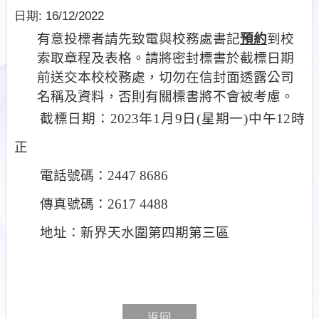
日期:
16/12/2022
有意投標者請先致電
與校務處書記
預約
到校
索取章程及表格。請將密封標書於截標日期
前送交本校校務處，切勿在信封面透露公司
名稱及資料，否則有關標書將不會被考慮。
截標日期：
2023
年
1
月
9
日
(
星期一
)
中
午
12
時
正
電話號碼：
2447 8686
傳真號碼：
2617 4488
地址：新界天水圍第四期第三區
返回