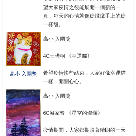
望大家疫情之後能展開一個新的一
頁，每天的心情就像糖燉燉手上的糖
一樣甜。
高小 入圍獎
4C王晞桐 《幸運貓》
希望疫情快些結束，大家好像幸運貓
高小 入圍獎
一樣，開開心心。
高小 入圍獎
6C游家齊 《星空的燦爛》
疲情期間，大家都期盼著晴朗的一天