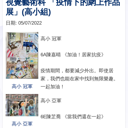
視覺藝術科 「疫情下的網上作品
展」(高小組)
日期:
05/07/2022
高小 冠軍
6A陳嘉晴 《加油！居家抗疫》
疫情期間，都要減少外出。即使居
家，我們也能在家中找到無限樂趣。
高小 冠軍
一起加油！
高小 亞軍
6E陳芷喬 《當我們還在一起》
高小 亞軍