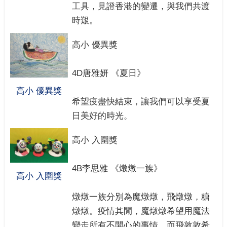
工具，見證香港的變遷，與我們共渡
時艱。
高小 優異獎
4D唐雅妍 《夏日》
高小 優異獎
希望疫盡快結束，讓我們可以享受夏
日美好的時光。
高小 入圍獎
4B李思雅 《燉燉一族》
高小 入圍獎
燉燉一族分別為魔燉燉，飛燉燉，糖
燉燉。疫情其閒，魔燉燉希望用魔法
變走所有不開心的事情，而飛敦敦希