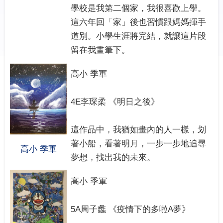
學校是我第二個家，我很喜歡上學。
這六年回「家」後也習慣跟媽媽揮手
道別。小學生涯將完結，就讓這片段
留在我畫筆下。
高小 季軍
4E李琛柔 《明日之後》
這作品中，我猶如畫內的人一樣，划
著小船，看著明月，一步一步地追尋
高小 季軍
夢想，找出我的未來。
高小 季軍
5A周子蠡 《疫情下的多啦A夢》