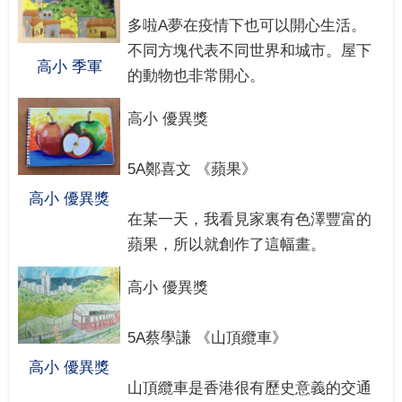
多啦A夢在疫情下也可以開心生活。
不同方塊代表不同世界和城市。屋下
高小 季軍
的動物也非常開心。
高小 優異獎
5A鄭喜文 《蘋果》
高小 優異獎
在某一天，我看見家裏有色澤豐富的
蘋果，所以就創作了這幅畫。
高小 優異獎
5A蔡學謙 《山頂纜車》
高小 優異獎
山頂纜車是香港很有歷史意義的交通