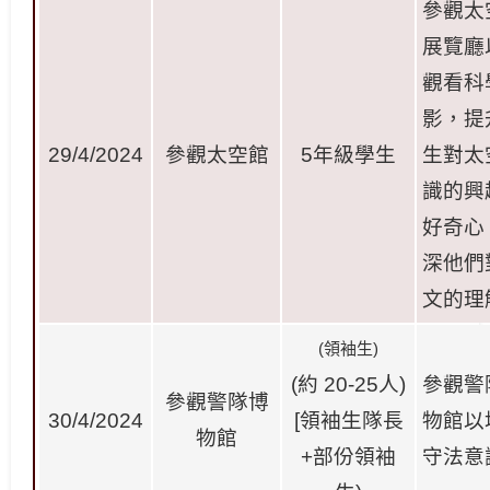
參觀太
展覽廳
觀看科
影，提
29/4/2024
參觀太空館
5
年級學生
生對太
識的興
好奇心
深他們
文的理
(
領袖生
)
(
約
20-25
人
)
參觀警
參觀警隊博
30/4/2024
[
領袖生隊長
物館以
物館
+
部份領袖
守法意