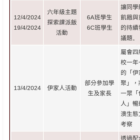
讓同學
六年級主題
12/4/2024
6A
班學生
飢餓與
探索課派飯
19/4/2024
6C
班學生
的持續
活動
議題
。
屬會四
校一年
的「伊
部分參加學
聚」，
13/4/2024
伊家人活動
生及家長
一眾「
人」暢
澳生態
考察
透過配