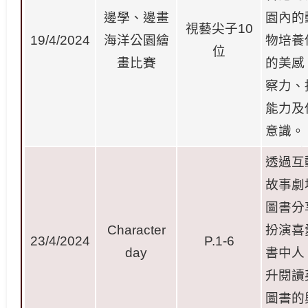
邊學、邊畫
園內的
視藝尖子
10
19/4/2024
海洋公園繪
物培養
位
畫比賽
的美感
察力、
能力及
意識。
透過互
故事劇
圖書分
Character
扮演喜
23/4/2024
P.1-6
day
書中人
升閱讀
圖書的