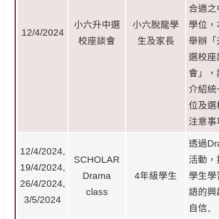
合適之
小六升中選
小六脫龍學
學位，
12/4/2024
校座談會
生及家長
舉辦「
選校座
會」，
介紹統
位及選
注意事
透過
Dr
12/4/2024,
SCHOLAR
活動，
19/4/2024,
Drama
4
年級學生
學生學
26/4/2024,
class
語的興
3/5/2024
自信
。