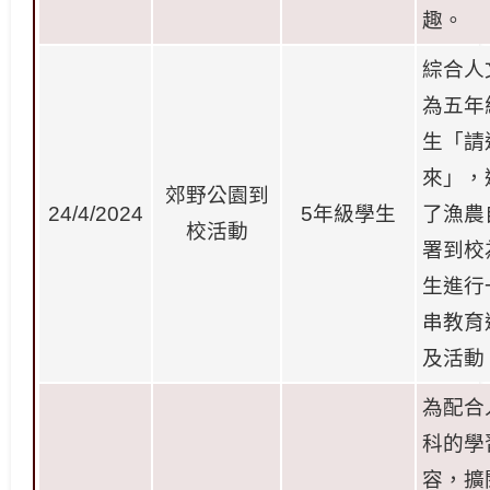
趣。
綜合人
為五年
生「請
來」，
郊野公園到
24/4/2024
5
年級學生
了漁農
校活動
署到校
生進行
串教育
及活動
為配合
科的學
容，擴