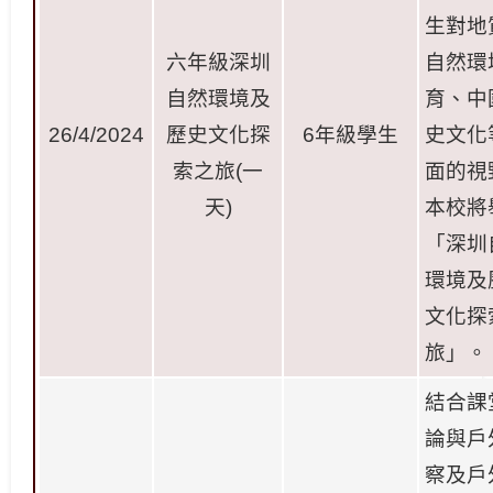
生對地
六年級深圳
自然環
自然環境及
育、中
26/4/2024
歷史文化探
6
年級學生
史文化
索之旅
(
一
面的視
天
)
本校將
「深圳
環境及
文化探
旅」。
結合課
論與戶
察及戶