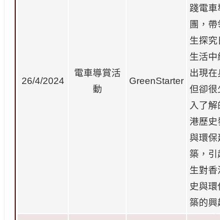
踐電車
團，帶
生探究
生活中
電車導賞活
出現在
26/4/2024
GreenStarter
動
但卻很
入了解
港歷史
與環保
築，引
生對香
史與環
築的興