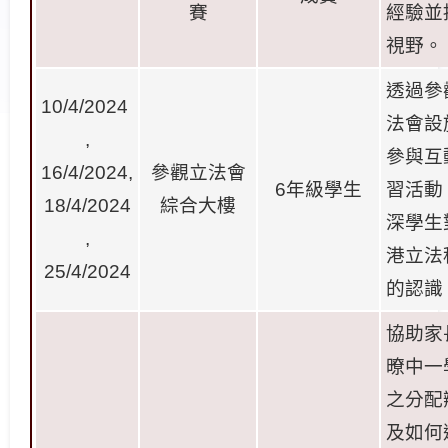
賽
經驗並
視野。
透過參
10/4/2024
法會設
,
參與互
16/4/2024,
參觀立法會
6
年級學生
習活動
18/4/2024
綜合大樓
深學生
,
港立法
25/4/2024
的認識
協助家
暸中一
之分配
及如何