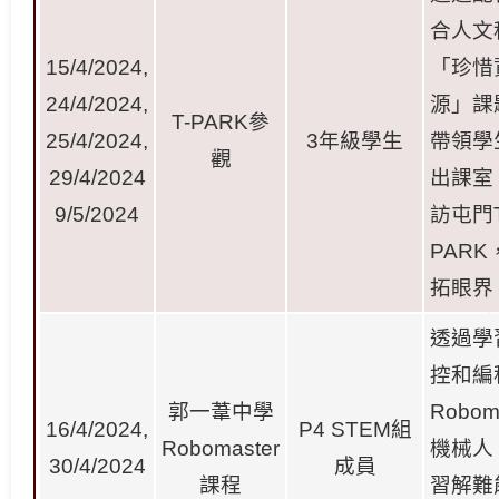
合人文
15/4/2024,
「珍惜
24/4/2024,
源」課
T-PARK
參
25/4/2024,
3
年級學生
帶領學
觀
29/4/2024
出課室
9/5/2024
訪屯門
PARK
拓眼界
透過學
控和編
郭一葦中學
R
obom
16/4/2024,
P4 STEM
組
Robomaster
機械人
30/4/2024
成員
課程
習解難