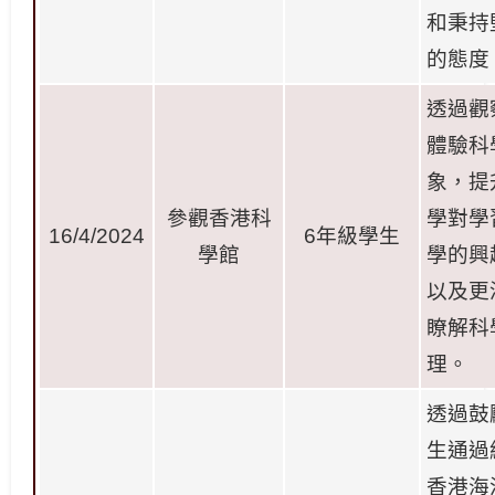
和秉持
的態度
透過觀
體驗科
象，提
參觀香港科
學對學
16/4/2024
6
年級學生
學館
學的興
以及更
瞭解科
理。
透過鼓
生通過
香港海