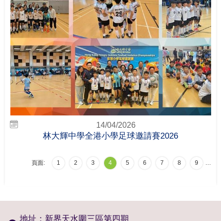
14/04/2026
林大輝中學全港小學足球邀請賽2026
頁面:
1
2
3
4
5
6
7
8
9
…
地址：新界天水圍三區第四期