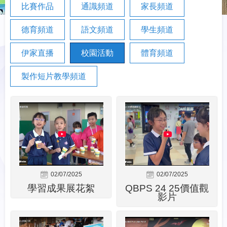
比賽作品
通識頻道
家長頻道
德育頻道
語文頻道
學生頻道
伊家直播
校園活動
體育頻道
製作短片教學頻道
02/07/2025
02/07/2025
學習成果展花絮
QBPS 24 25價值觀
影片