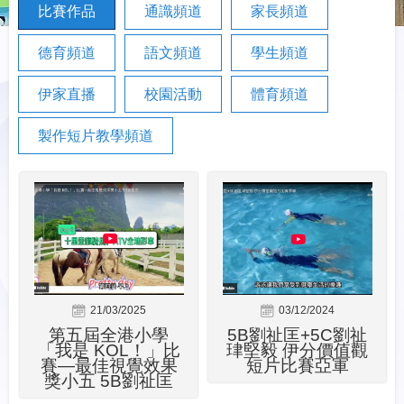
比賽作品
通識頻道
家長頻道
德育頻道
語文頻道
學生頻道
伊家直播
校園活動
體育頻道
製作短片教學頻道
21/03/2025
03/12/2024
第五屆全港小學
5B劉祉匡+5C劉祉
「我是 KOL！」比
珒堅毅 伊分價值觀
賽—最佳視覺效果
短片比賽亞軍
獎小五 5B劉祉匡