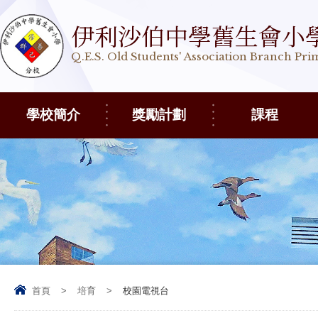
伊利沙伯中學舊生會小
Q.E.S. Old Students' Association Branch Pr
學校簡介
獎勵計劃
課程
首頁
>
培育
>
校園電視台