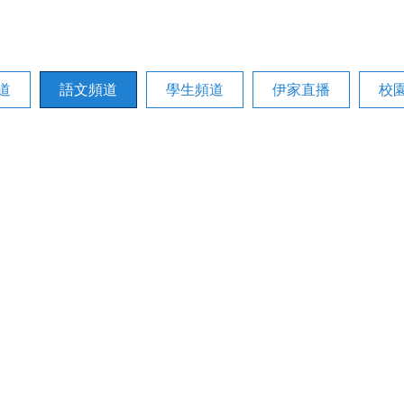
道
語文頻道
學生頻道
伊家直播
校