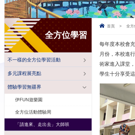
首頁
>
全方
全方位學習
每年度本校會
月份，本校進
不一樣的全方位學習活動
術家進入課堂
多元課程展亮點
學生十分享受
體驗學習無疆界
伊FUN遊樂園
全方位活動體驗周
「請進來、走出去」大師班