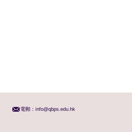
電郵：
info@qbps.edu.hk