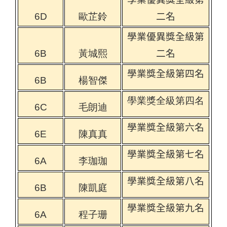
6D
歐芷鈴
二名
學業優異獎全級第
6B
黃城熙
二名
學業獎全級第四名
6B
楊智傑
學業獎全級第四名
6C
毛朗迪
學業獎全級第六名
6E
陳真真
學業獎全級第七名
6A
李珈珈
學業獎全級第八名
6B
陳凱庭
學業獎全級第九名
6A
程子珊