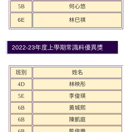
5B
何心悠
6E
林巳祺
2022-23年度上學期常識科優異獎
班別
姓名
4D
林映彤
5E
李俊瑛
6B
黃城熙
6B
陳凱庭
6B
熊俊樂