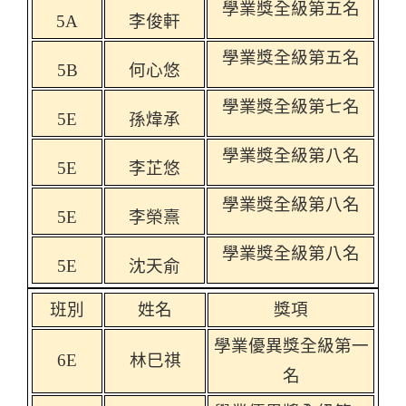
學業獎全級第五名
5A
李俊軒
學業獎全級第五名
5B
何心悠
學業獎全級第七名
5E
孫煒承
學業獎全級第八名
5E
李芷悠
學業獎全級第八名
5E
李榮熹
學業獎全級第八名
5E
沈天俞
班別
姓名
獎項
學業優異獎全級第一
6E
林巳祺
名