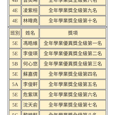
4B
曾奕晞
全年學業獎全級第八名
4E
凌紫桓
全年學業獎全級第九名
4E
林暐堯
全年學業獎全級第十名
班別
姓名
獎項
5E
馮皓維
全年學業優異獎全級第一名
5E
李俊瑛
全年學業優異獎全級第二名
5B
何心悠
全年學業優異獎全級第三名
5E
蘇嘉倩
全年學業獎全級第四名
5A
李俊軒
全年學業獎全級第五名
5E
危紫琪
全年學業獎全級第六名
5E
沈天俞
全年學業獎全級第七名