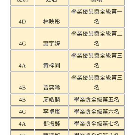
學業優異獎全級第一
4D
林映彤
名
學業優異獎全級第二
4C
蕭宇婷
名
學業優異獎全級第三
4A
黃梓同
名
學業優異獎全級第三
4B
曾奕晞
名
4B
廖皓麟
學業獎全級第五名
4C
李卓嵐
學業獎全級第六名
4A
鄧振鋒
學業獎全級第七名