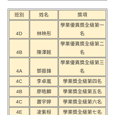
班別
姓名
獎項
學業優異獎全級第一
4D
林映彤
名
學業優異獎全級第二
4B
陳澤銘
名
學業優異獎全級第三
4A
鄧振鋒
名
4C
李卓嵐
學業獎全級第四名
4B
廖皓麟
學業獎全級第五名
4C
蕭宇婷
學業獎全級第六名
4E
凌紫桓
學業獎全級第七名