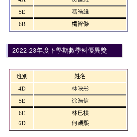
5E
馮皓維
6B
楊智傑
2022-23年度下學期數學科優異獎
班別
姓名
4D
林映彤
5E
徐浩信
6E
林巳祺
6D
何穎熙