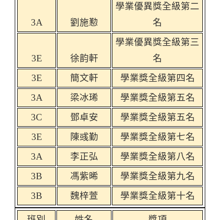
學業優異獎全級第二
3A
劉施懃
名
學業優異獎全級第三
3E
徐韵軒
名
3E
簡文軒
學業獎全級第四名
3A
梁冰琋
學業獎全級第五名
3C
鄧卓安
學業獎全級第五名
3E
陳彧勤
學業獎全級第七名
3A
李正弘
學業獎全級第八名
3B
馮紫晞
學業獎全級第九名
3B
魏梓萱
學業獎全級第十名
班別
姓名
獎項