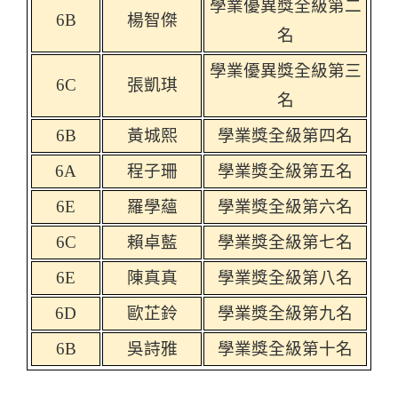
學業優異獎全級第二
6B
楊智傑
名
學業優異獎全級第三
6C
張凱琪
名
6B
黃城熙
學業獎全級第四名
6A
程子珊
學業獎全級第五名
6E
羅學蘊
學業獎全級第六名
6C
賴卓藍
學業獎全級第七名
6E
陳真真
學業獎全級第八名
6D
歐芷鈴
學業獎全級第九名
6B
吳詩雅
學業獎全級第十名