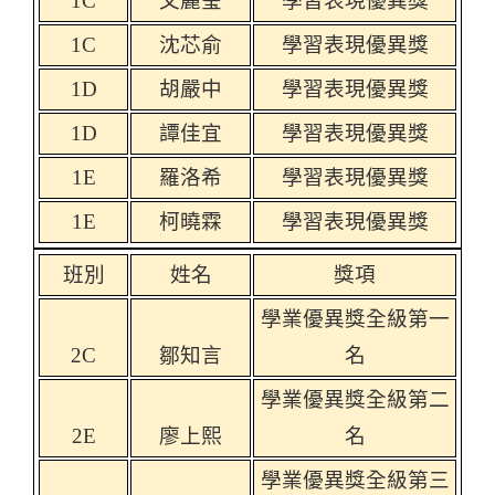
1C
文麗瑩
學習表現優異獎
1C
沈芯俞
學習表現優異獎
1D
胡嚴中
學習表現優異獎
1D
譚佳宜
學習表現優異獎
1E
羅洛希
學習表現優異獎
1E
柯曉霖
學習表現優異獎
班別
姓名
獎項
學業優異獎全級第一
2C
鄒知言
名
學業優異獎全級第二
2E
廖上熙
名
學業優異獎全級第三