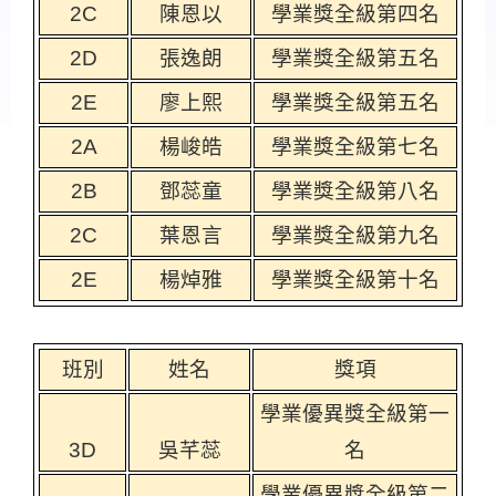
2C
陳恩以
學業獎全級第四名
2D
張逸朗
學業獎全級第五名
2E
廖上熙
學業獎全級第五名
2A
楊峻皓
學業獎全級第七名
2B
鄧蕊童
學業獎全級第八名
2C
葉恩言
學業獎全級第九名
2E
楊焯雅
學業獎全級第十名
班別
姓名
獎項
學業優異獎全級第一
3D
吳芊蕊
名
學業優異獎全級第二