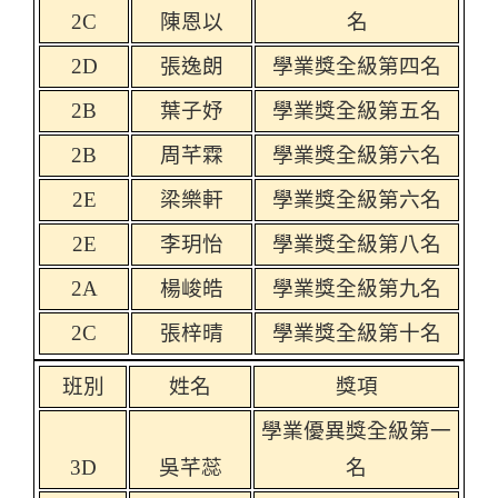
2C
陳恩以
名
2D
張逸朗
學業獎全級第四名
2B
葉子妤
學業獎全級第五名
2B
周芊霖
學業獎全級第六名
2E
梁樂軒
學業獎全級第六名
2E
李玥怡
學業獎全級第八名
2A
楊峻皓
學業獎全級第九名
2C
張梓晴
學業獎全級第十名
班別
姓名
獎項
學業優異獎全級第一
3D
吳芊蕊
名