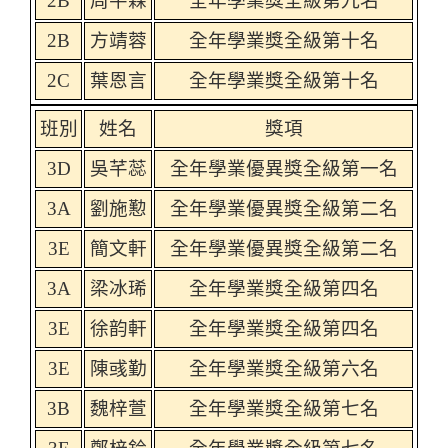
2B
周芊霖
全年學業獎全級第九名
2B
方靖蓉
全年學業獎全級第十名
2C
葉恩言
全年學業獎全級第十名
班別
姓名
獎項
3D
吳芊蕊
全年學業優異獎全級第一名
3A
劉施懃
全年學業優異獎全級第二名
3E
簡文軒
全年學業優異獎全級第二名
3A
梁冰琋
全年學業獎全級第四名
3E
徐韵軒
全年學業獎全級第四名
3E
陳彧勤
全年學業獎全級第六名
3B
魏梓萱
全年學業獎全級第七名