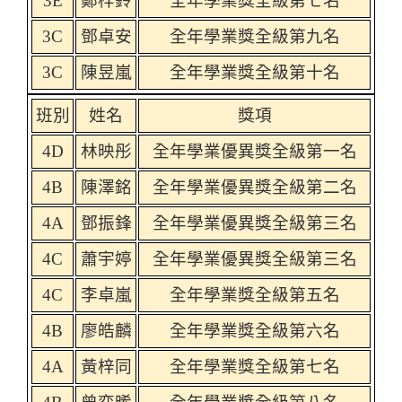
3E
鄭梓鈴
全年學業獎全級第七名
3C
鄧卓安
全年學業獎全級第九名
3C
陳昱嵐
全年學業獎全級第十名
班別
姓名
獎項
4D
林映彤
全年學業優異獎全級第一名
4B
陳澤銘
全年學業優異獎全級第二名
4A
鄧振鋒
全年學業優異獎全級第三名
4C
蕭宇婷
全年學業優異獎全級第三名
4C
李卓嵐
全年學業獎全級第五名
4B
廖皓麟
全年學業獎全級第六名
4A
黃梓同
全年學業獎全級第七名