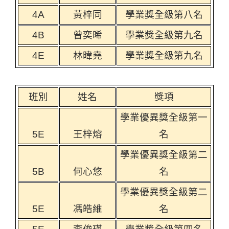
4A
黃梓同
學業獎全級第八名
4B
曾奕晞
學業獎全級第九名
4E
林暐堯
學業獎全級第九名
班別
姓名
獎項
學業優異獎全級第一
5E
王梓熔
名
學業優異獎全級第二
5B
何心悠
名
學業優異獎全級第二
5E
馮皓維
名