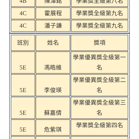
4B
陳澤銘
學業獎全級第八名
4C
霍展程
學業獎全級第九名
4C
潘子謙
學業獎全級第九名
班別
姓名
獎項
學業優異獎全級第一
5E
馮皓維
名
學業優異獎全級第二
5E
李俊瑛
名
學業優異獎全級第三
5E
蘇嘉倩
名
學業獎全級第四名
5E
危紫琪