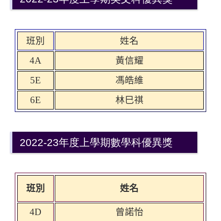
班別
姓名
4A
黃信耀
5E
馮皓維
6E
林巳祺
2022-23年度上學期數學科優異獎
班別
姓名
4D
曾諾怡