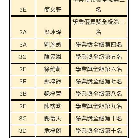
3E
簡文軒
名
學業優異獎全級第三
3A
梁冰琋
名
3A
劉施懃
學業獎全級第四名
3C
陳昱嵐
學業獎全級第五名
3E
徐韵軒
學業獎全級第六名
3E
鄭梓鈴
學業獎全級第七名
3B
魏梓萱
學業獎全級第八名
3E
陳彧勤
學業獎全級第九名
3C
謝慕天
學業獎全級第十名
3D
危梓朗
學業獎全級第十名