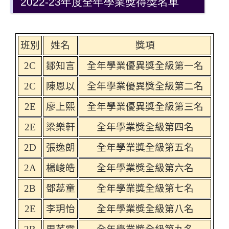
2022-23年度全年學業獎得獎名單
班別
姓名
獎項
2C
鄒知言
全年學業優異獎全級第一名
2C
陳恩以
全年學業優異獎全級第二名
2E
廖上熙
全年學業優異獎全級第三名
2E
梁樂軒
全年學業獎全級第四名
2D
張逸朗
全年學業獎全級第五名
2A
楊峻皓
全年學業獎全級第六名
2B
鄧蕊童
全年學業獎全級第七名
2E
李玥怡
全年學業獎全級第八名