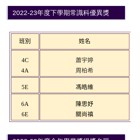
2022-23年度下學期常識科優異獎
班別
姓名
4C
蕭宇婷
4A
周柏希
5E
馮皓維
6A
陳思妤
6E
關尚禛