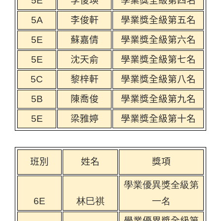
5E
李俊瑛
學業獎全級第四名
5A
李俊軒
學業獎全級第五名
5E
蘇嘉倩
學業獎全級第六名
5E
沈天俞
學業獎全級第七名
5C
黎梓軒
學業獎全級第八名
5B
陳喬俊
學業獎全級第九名
5E
梁雅婷
學業獎全級第十名
班別
姓名
獎項
學業優異獎全級第
6E
林巳祺
一名
學業優異獎全級第