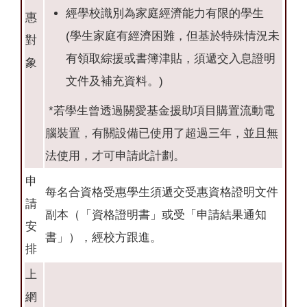
經學校識別為家庭經濟能力有限的學生
惠
(學生家庭有經濟困難，但基於特殊情況未
對
有領取綜援或書簿津貼，須遞交入息證明
象
文件及補充資料。)
*若學生曾透過關愛基金援助項目購置流動電
腦裝置，有關設備已使用了超過三年，並且無
法使用，才可申請此計劃。
申
每名合資格受惠學生須遞交受惠資格證明文件
請
副本（「資格證明書」或受「申請結果通知
安
書」），經校方跟進。
排
上
網