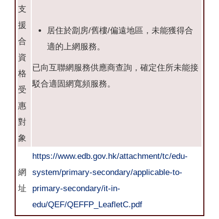
支
援
居住於劏房/舊樓/偏遠地區，未能獲得合
合
適的上網服務。
資
已向互聯網服務供應商查詢，確定住所未能接
格
駁合適固網寬頻服務。
受
惠
對
象
https://www.edb.gov.hk/attachment/tc/edu-
網
system/primary-secondary/applicable-to-
址
primary-secondary/it-in-
edu/QEF/QEFFP_LeafletC.pdf