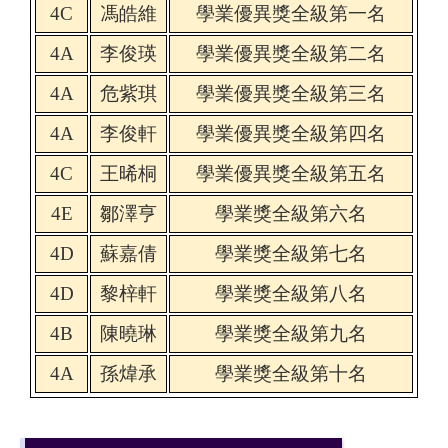
4C
馮皓維
學業優異獎全級第一名
4A
李俊瑛
學業優異獎全級第二名
4A
危紫琪
學業優異獎全級第三名
4A
李俊軒
學業優異獎全級第四名
4C
王晞桐
學業優異獎全級第五名
4E
鄒澤亨
學業獎全級第六名
4D
蘇嘉倩
學業獎全級第七名
4D
黎梓軒
學業獎全級第八名
4B
陳曉琳
學業獎全級第九名
4A
孫煒承
學業獎全級第十名