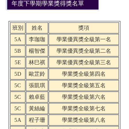
年度下學期學業獎得獎名單
班別
姓名
獎項
5A
李珈珈
學業優異獎全級第一名
5B
楊智傑
學業優異獎全級第二名
5E
林巳祺
學業優異獎全級第三名
5D
歐芷鈴
學業獎全級第四名
5C
張凱琪
學業獎全級第五名
5C
賴卓藍
學業獎全級第六名
5C
黃絲綸
學業獎全級第七名
5A
程子珊
學業獎全級第八名