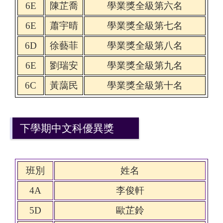
6E
陳芷喬
學業獎全級第六名
6E
蕭宇晴
學業獎全級第七名
6D
徐藝菲
學業獎全級第八名
6E
劉瑞安
學業獎全級第九名
6C
黃藹民
學業獎全級第十名
下學期中文科優異獎
班別
姓名
4A
李俊軒
5D
歐芷鈴