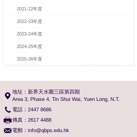
2021-22年度
2022-23年度
2023-24年度
2024-25年度
2025-26年度
地址：新界天水圍三區第四期
Area 3, Phase 4, Tin Shui Wai, Yuen Long, N.T.
電話：2447 8686
傳真：2617 4488
電郵：
info@qbps.edu.hk