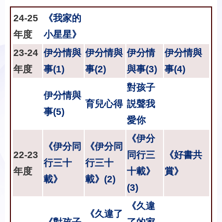
24-25
《我家的
年度
小星星》
23-24
伊分情與
伊分情與
伊分情
伊分情與
年度
事(1)
事(2)
與事(3)
事(4)
對孩子
伊分情與
育兒心得
説聲我
事(5)
愛你
《伊分
《伊分同
《伊分同
22-23
同行三
《好書共
行三十
行三十
年度
十載》
賞》
載》
載》(2)
(3)
《久違
《久違了