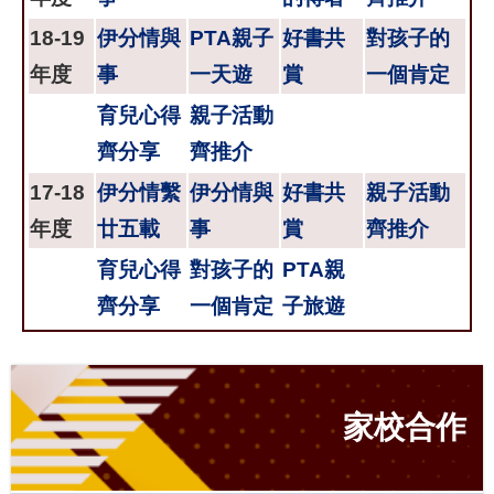
18-19
伊分情與
PTA親子
好書共
對孩子的
年度
事
一天遊
賞
一個肯定
育兒心得
親子活動
齊分享
齊推介
17-18
伊分情繫
伊分情與
好書共
親子活動
年度
廿五載
事
賞
齊推介
育兒心得
對孩子的
PTA親
齊分享
一個肯定
子旅遊
家校合作