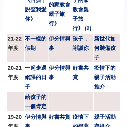
《對孩子
了的家
的家教會
説聲我愛
教會親
親子旅
你》
子旅
行》
行》 (2)
21-22
不一樣的
伊分情與
孩子，
新世代如
年度
假期
事
謝謝你
何裝備孩
子
20-21
一起走過
伊分情與
好書共
疫情下的
年度
網課的日
事
賞
親子活動
子
推介
給孩子的
一個肯定
19-20
伊分情與
好書共賞
疫情下
親子活動
年度
事
的得著
齊推介