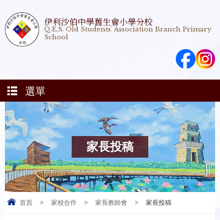
伊利沙伯中學舊生會小學分校
Q.E.S. Old Students' Association Branch Primary
School
選單
家長投稿
首頁
>
家校合作
>
家長教師會
>
家長投稿