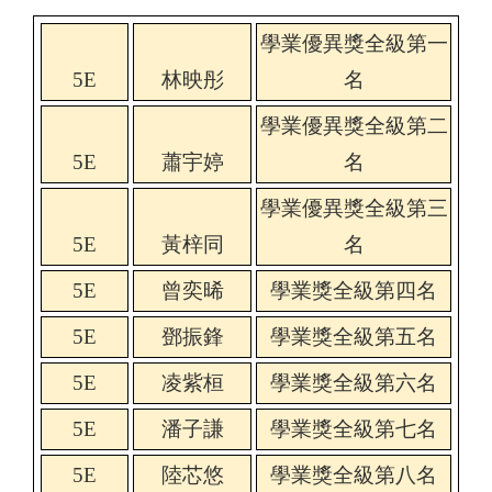
學業優異獎全級第一
5E
林映彤
名
學業優異獎全級第二
5E
蕭宇婷
名
學業優異獎全級第三
5E
黃梓同
名
5E
曾奕晞
學業獎全級第四名
5E
鄧振鋒
學業獎全級第五名
5E
凌紫桓
學業獎全級第六名
5E
潘子謙
學業獎全級第七名
5E
陸芯悠
學業獎全級第八名