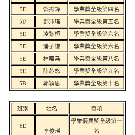
5E
鄧振鋒
學業獎全級第四名
5D
鄧沛瑤
學業獎全級第五名
5E
凌紫桓
學業獎全級第六名
5E
潘子謙
學業獎全級第六名
5E
林暐堯
學業獎全級第八名
5E
陸芯悠
學業獎全級第九名
5B
郭穎恩
學業獎全級第十名
班別
姓名
獎項
學業優異獎全級第一
6E
李俊
瑛
名