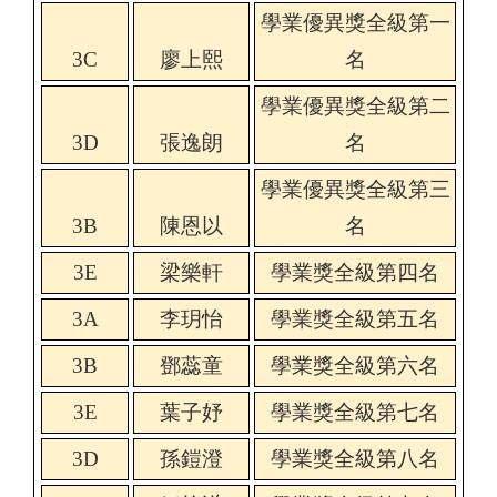
學業優異獎全級第一
3C
廖上熙
名
學業優異獎全級第二
3D
張逸朗
名
學業優異獎全級第三
3B
陳恩以
名
3E
梁樂軒
學業獎全級第四名
3A
李玥怡
學業獎全級第五名
3B
鄧蕊童
學業獎全級第六名
3E
葉子妤
學業獎全級第七名
3D
孫鎧澄
學業獎全級第八名