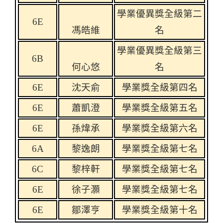
學業優異獎全級第二
6E
馮皓維
名
學業優異獎全級第三
6B
何心悠
名
6E
沈天俞
學業獎全級第四名
6E
蕭凱澄
學業獎全級第五名
6E
孫煒承
學業獎全級第六名
6A
黎逸朗
學業獎全級第七名
6C
黎梓軒
學業獎全級第七名
6E
徐子灝
學業獎全級第七名
6E
鄒澤亨
學業獎全級第十名