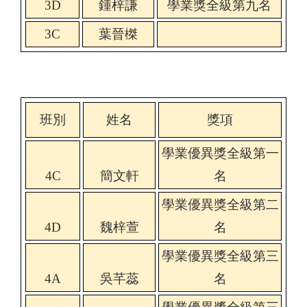
3D
鍾梓謙
學業獎全級第九名
3C
葉晉榤
班別
姓名
獎項
學業優異獎全級第一
4C
簡文軒
名
學業優異獎全級第二
4D
魏梓萱
名
學業優異獎全級第三
4A
吳芊蕊
名