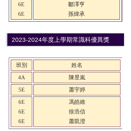
6E
鄒澤亨
6E
孫煒承
2023-2024年度上學期常識科優異獎
班別
姓名
4A
陳昱嵐
5E
蕭宇婷
6E
馮皓維
6E
徐浩信
6E
蕭凱澄