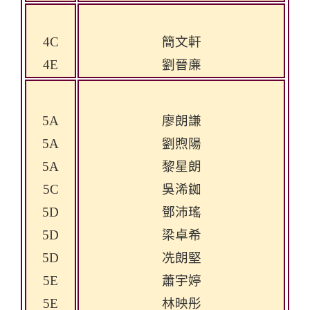
4C
簡文軒
4E
劉晉亷
5A
廖朗謙
5A
劉煦陽
5A
黎星朗
5C
吳浠銣
5D
鄧沛瑤
5D
梁卓希
5D
冼朗堅
5E
蕭宇婷
5E
林映彤