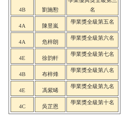
學業優異獎全級第三
4B
劉施懃
名
學業獎全級第五名
4A
陳昱嵐
學業獎全級第六名
4A
危梓朗
學業獎全級第七名
4E
徐韵軒
學業獎全級第八名
4B
布梓烽
學業獎全級第九名
4E
馮紫晞
學業獎全級第十名
4C
吳芷恩