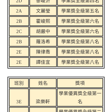
2D
黎峻沂
學業獎全級第四名
2A
文麗瑩
學業獎全級第五名
2B
霍峻熙
學業獎全級第六名
2C
胡嚴中
學業獎全級第六名
2B
羅洛希
學業獎全級第八名
2E
陳律喬
學業獎全級第八名
2E
譚佳宜
學業獎全級第八名
班別
姓名
獎項
學業優異獎全級第一
3E
梁樂
軒
名
學業優異獎全級第二