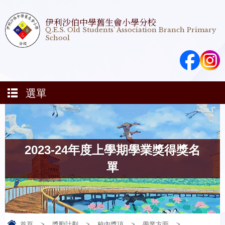
伊利沙伯中學舊生會小學分校
Q.E.S. Old Students' Association Branch Primary
School
選單
2023-24年度上學期學業獎得獎名
單
首頁
>
獎勵計劃
>
校內獎項
>
學業方面
>