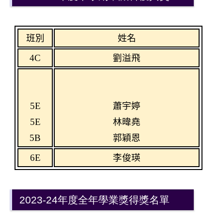
班別
姓名
4C
劉溢飛
5E
蕭宇婷
5E
林暐堯
5B
郭穎恩
6E
李俊瑛
2023-24年度全年學業獎得獎名單