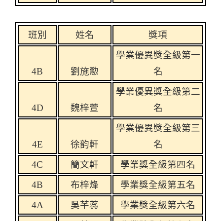
班別
姓名
獎項
學業優異獎全級第一
4B
劉施
懃
名
學業優異獎全級第二
4D
魏梓萱
名
學業優異獎全級第三
4E
徐韵軒
名
4C
簡文軒
學業獎全級第四名
4B
布梓烽
學業獎全級第五名
4A
吳芊蕊
學業獎全級第六名