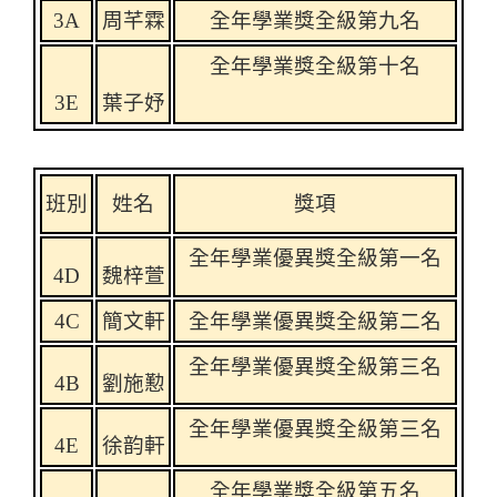
3A
周芊霖
全年學業獎全級第九名
全年學業獎全級第十名
3E
葉子妤
班別
姓名
獎項
全年學業優異獎全級第一名
4D
魏梓
萱
4C
簡文軒
全年學業優異獎全級第二名
全年學業優異獎全級第三名
4B
劉施懃
全年學業優異獎全級第三名
4E
徐韵軒
全年學業獎全級第五名