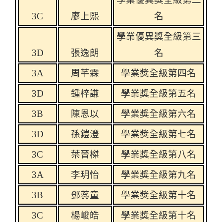
3C
廖上熙
名
學業優異獎全級第三
3D
張逸朗
名
3A
周芊霖
學業獎全級第四名
3D
鍾梓謙
學業獎全級第五名
3B
陳恩以
學業獎全級第六名
3D
孫鎧澄
學業獎全級第七名
3C
葉晉榤
學業獎全級第八名
3A
李玥怡
學業獎全級第九名
3B
鄧蕊童
學業獎全級第十名
3C
楊峻皓
學業獎全級第十名