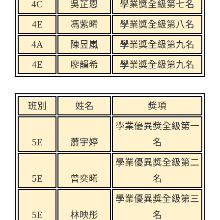
4C
吳芷恩
學業獎全級第七名
4E
馮紫晞
學業獎全級第八名
4A
陳昱嵐
學業獎全級第九名
4E
廖韻希
學業獎全級第九名
班別
姓名
獎項
學業優異獎全級第一
5E
蕭宇
婷
名
學業優異獎全級第二
5E
曾奕晞
名
學業優異獎全級第三
5E
林映彤
名