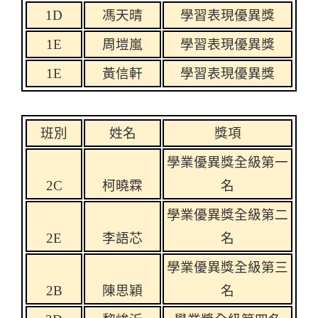
1D
馮天晴
學習表現優異獎
1E
周塏嵐
學習表現優異獎
1E
黃信軒
學習表現優異獎
班別
姓名
獎項
學業優異獎全級第一
2C
柯曉
霖
名
學業優異獎全級第二
2E
李語芯
名
學業優異獎全級第三
2B
陳思穎
名