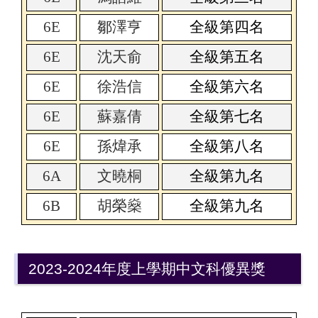
6E
鄒澤亨
全級第四名
6E
沈天俞
全級第五名
6E
徐浩信
全級第六名
6E
蘇嘉倩
全級第七名
6E
孫煒承
全級第八名
6A
文曉桐
全級第九名
6B
胡榮燊
全級第九名
2023-2024年度上學期中文科優異獎