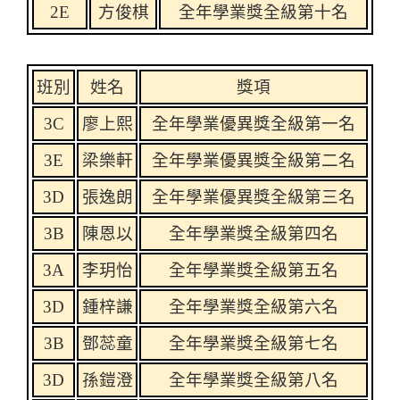
2E
方俊棋
全年學業獎全級第十名
班別
姓名
獎項
3C
廖上
熙
全年學業優異獎全級第一名
3E
梁樂軒
全年學業優異獎全級第二名
3D
張逸朗
全年學業優異獎全級第三名
3B
陳恩以
全年學業獎全級第四名
3A
李玥怡
全年學業獎全級第五名
3D
鍾梓謙
全年學業獎全級第六名
3B
鄧蕊童
全年學業獎全級第七名
3D
孫鎧澄
全年學業獎全級第八名