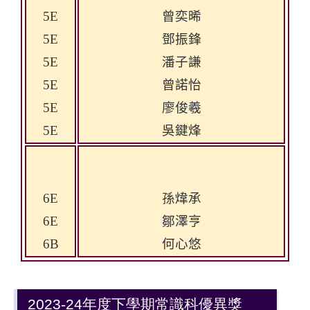
5E
曾奕晞
5E
鄧振鋒
5E
潘子謙
5E
曾諾怡
5E
廖俊羲
5E
吳鍵烽
6E
孫煒承
6E
鄒澤亨
6B
何心悠
2023-24年度下學期常識科優異獎