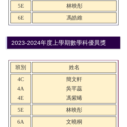
5E
林映彤
6E
馮皓維
2023-2024年度上學期數學科優異獎
班別
姓名
4C
簡文軒
4A
吳芊蕊
4E
馮紫晞
5E
林映彤
6A
文曉桐