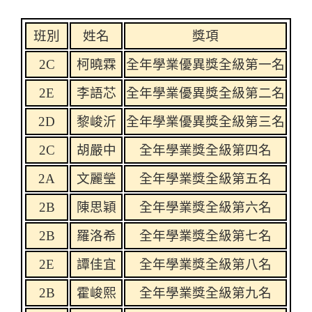
班別
姓名
獎項
2C
柯曉
霖
全年學業優異獎全級第一名
2E
李語芯
全年學業優異獎全級第二名
2D
黎峻沂
全年學業優異獎全級第三名
2C
胡嚴中
全年學業獎全級第四名
2A
文麗瑩
全年學業獎全級第五名
2B
陳思穎
全年學業獎全級第六名
2B
羅洛希
全年學業獎全級第七名
2E
譚佳宜
全年學業獎全級第八名
2B
霍峻熙
全年學業獎全級第九名