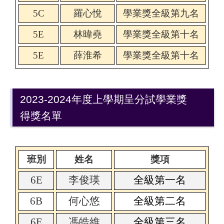
5C
羅心悅
學業獎全級第九名
5E
林暐堯
學業獎全級第十名
5E
薛淮希
學業獎全級第十名
2023-2024年度上學期呈分試學業獎
得獎名單
班別
姓名
獎項
6E
李俊瑛
全級第一名
6B
何心悠
全級第二名
6E
馮皓維
全級第三名