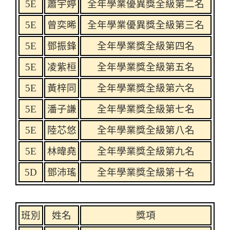
5E
蕭宇婷
全年學業優異獎全級第二名
5E
曾奕晞
全年學業優異獎全級第三名
5E
鄧振鋒
全年學業獎全級第四名
5E
凌紫桓
全年學業獎全級第五名
5E
黃梓同
全年學業獎全級第六名
5E
潘子謙
全年學業獎全級第七名
5E
陸芯悠
全年學業獎全級第八名
5E
林暐堯
全年學業獎全級第九名
5D
鄧沛瑤
全年學業獎全級第十名
班別
姓名
獎項