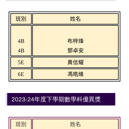
班別
姓名
4B
布梓烽
4B
鄧卓安
5E
黃信耀
6E
馮皓維
2023-24年度下學期數學科優異獎
班別
姓名