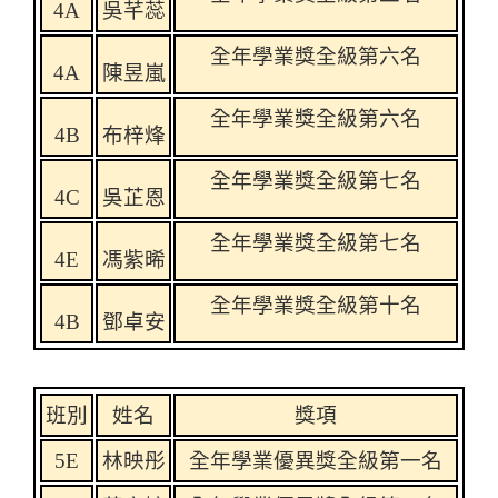
4A
吳芊蕊
全年學業獎全級第六名
4A
陳昱嵐
全年學業獎全級第六名
4B
布梓烽
全年學業獎全級第七名
4C
吳芷恩
全年學業獎全級第七名
4E
馮紫晞
全年學業獎全級第十名
4B
鄧卓安
班別
姓名
獎項
5E
林映
彤
全年學業優異獎全級第一名