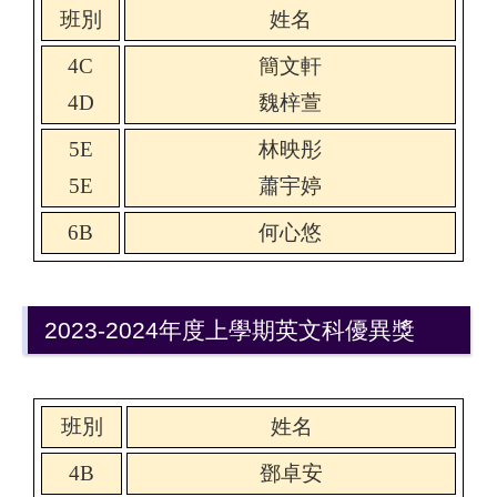
班別
姓名
4C
簡文軒
4D
魏梓萱
5E
林映彤
5E
蕭宇婷
6B
何心悠
2023-2024年度上學期英文科優異獎
班別
姓名
4B
鄧卓安