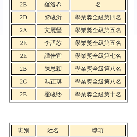
2B
羅洛希
名
2D
黎峻沂
學業獎全級第四名
2A
文麗瑩
學業獎全級第五名
2E
李語芯
學業獎全級第五名
2E
譚佳宜
學業獎全級第七名
2B
陳思穎
學業獎全級第八名
2C
馮芷琪
學業獎全級第八名
2B
霍峻熙
學業獎全級第十名
班別
姓名
獎項