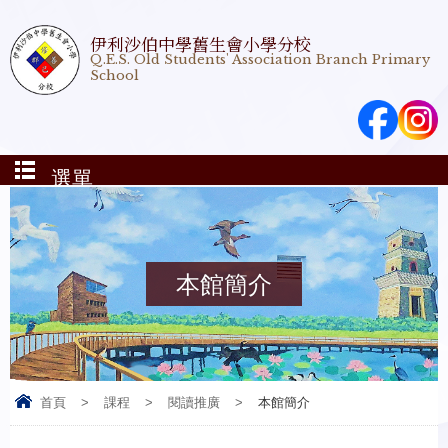
伊利沙伯中學舊生會小學分校
Q.E.S. Old Students' Association Branch Primary
School
選單
本館簡介
首頁
>
課程
>
閱讀推廣
>
本館簡介