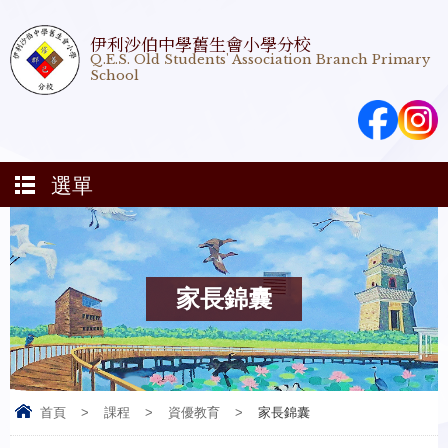
伊利沙伯中學舊生會小學分校
Q.E.S. Old Students' Association Branch Primary
School
選單
家長錦囊
首頁
>
課程
>
資優教育
>
家長錦囊