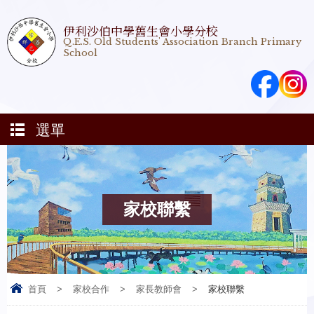
伊利沙伯中學舊生會小學分校
Q.E.S. Old Students' Association Branch Primary
School
選單
家校聯繫
首頁
>
家校合作
>
家長教師會
>
家校聯繫