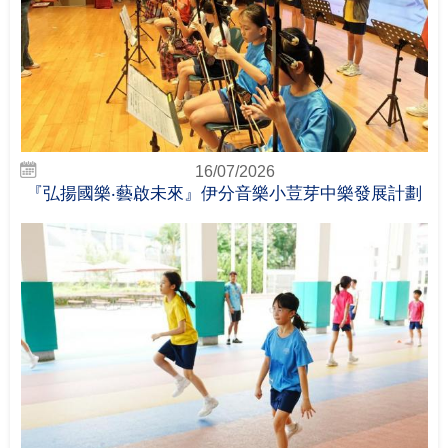
16/07/2026
『弘揚國樂‧藝啟未來』伊分音樂小荳芽中樂發展計劃