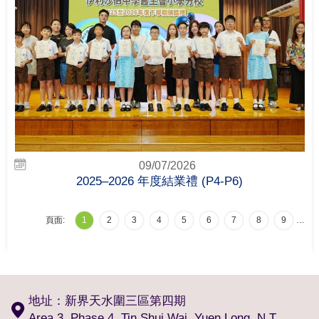
09/07/2026
2025–2026 年度結業禮 (P4-P6)
頁面:
1
2
3
4
5
6
7
8
9
…
地址：新界天水圍三區第四期
Area 3, Phase 4, Tin Shui Wai, Yuen Long, N.T.