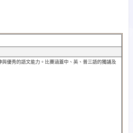
神與優秀的語文能力。比賽涵蓋中、英、普三語的獨誦及