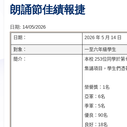
朗誦節佳績報捷
日期:
14/05/2026
日期：
2026
年
5
月
14
日
對象：
一至六年級學生
簡介：
本校
253
位同學於第
集誦項目，學生們憑
榮譽獎：
1
名
亞軍：
6
名
季軍：
5
名
優良：
90
名
良好：
18
名