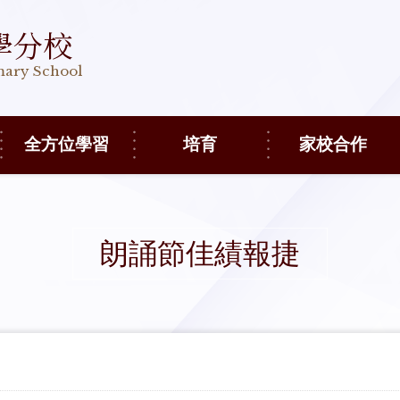
學分校
imary School
全方位學習
培育
家校合作
朗誦節佳績報捷