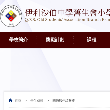
伊利沙伯中學舊生會小
Q.E.S. Old Students' Association Branch Pr
學校簡介
獎勵計劃
課程
首頁
>
學生成就
>
朗誦節佳績報捷