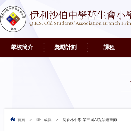
伊利沙伯中學舊生會小
Q.E.S. Old Students' Association Branch Pr
學校簡介
獎勵計劃
課程
首頁
>
學生成就
>
沈香林中學 第三屆AI咒語繪畫師