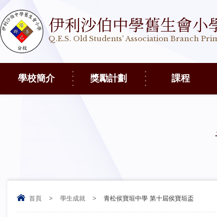
伊利沙伯中學舊生會小
Q.E.S. Old Students' Association Branch Pr
學校簡介
獎勵計劃
課程
首頁
>
學生成就
>
青松侯寶垣中學 第十屆侯寶垣盃