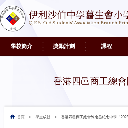
伊利沙伯中學舊生會小
Q.E.S. Old Students' Association Branch Pr
學校簡介
獎勵計劃
課程
香港四邑 商工總會 
首頁
>
學生成就
>
香港四邑 商工總會 陳南昌紀念中學 「2025