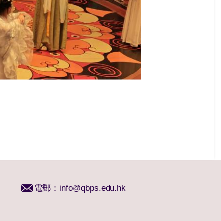
電郵：
info@qbps.edu.hk