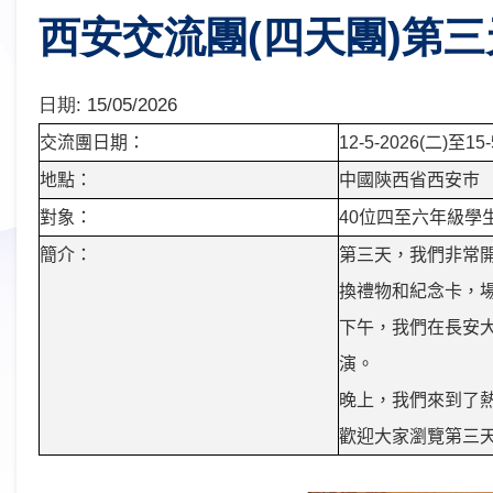
西安交流團(四天團)第三
日期:
15/05/2026
交流團日期：
12-5-2026(
二
)
至
15-
地點：
中國陝西省西安巿
對象：
40
位四至六年級學
簡介：
第三天，我們非常
換禮物和紀念卡，
下午，我們在長安
演。
晚上，我們來到了
歡迎大家瀏覽第三