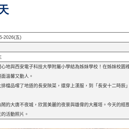
天
5-2026(
五
)
生
開心地與西安電子科技大學附屬小學結為姊妹學校！在姊妹校園
場面溫馨又動人。
大排檔品嚐了地道的長安陝菜，還穿上漢服，到「長安十二時辰
熱鬧的大唐不夜城，欣賞美麗的夜景與雄偉的大雁塔。今天的經
天的活動照片。