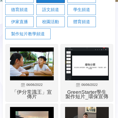
德育頻道
語文頻道
學生頻道
伊家直播
校園活動
體育頻道
製作短片教學頻道
06/06/2022
06/06/2022
「伊分常識王」宣
GreenStarter學生
傳片
製作短片_環保宣傳