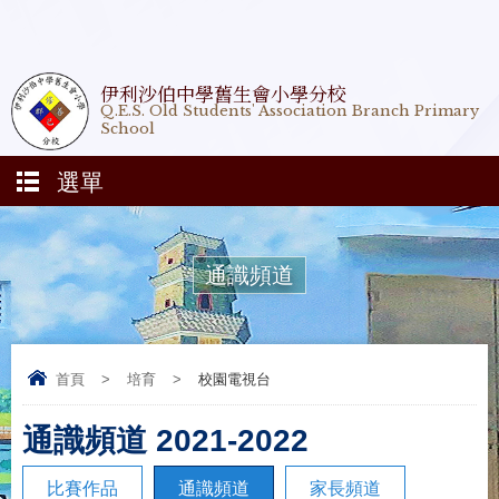
伊利沙伯中學舊生會小學分校
Q.E.S. Old Students' Association Branch Primary
School
選單
通識頻道
首頁
>
培育
>
校園電視台
通識頻道 2021-2022
比賽作品
通識頻道
家長頻道